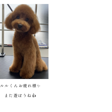
ルルくんお疲れ様✨
また遊ぼうね👍