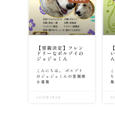
【里親決定】フレン
ドリーなボルゾイの
ジョジョくん
こんにちは。 ボルゾイ
こ
のジョジョくんの里親様
ち
を募集
集
2025年3月6日
2